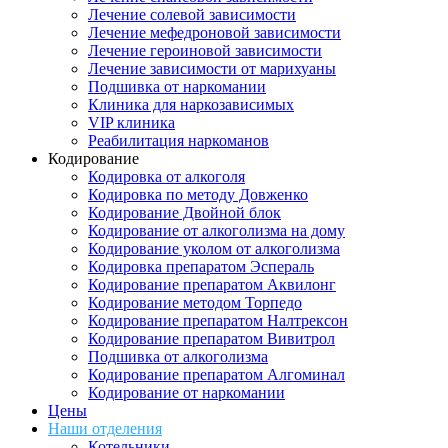
Лечение солевой зависимости
Лечение мефедроновой зависимости
Лечение героиновой зависимости
Лечение зависимости от марихуаны
Подшивка от наркомании
Клиника для наркозависимых
VIP клиника
Реабилитация наркоманов
Кодирование
Кодировка от алкоголя
Кодировка по методу Довженко
Кодирование Двойной блок
Кодирование от алкоголизма на дому
Кодирование уколом от алкоголизма
Кодировка препаратом Эспераль
Кодирование препаратом Аквилонг
Кодирование методом Торпедо
Кодирование препаратом Налтрексон
Кодирование препаратом Вивитрол
Подшивка от алкоголизма
Кодирование препаратом Алгоминал
Кодирование от наркомании
Цены
Наши отделения
Котельники