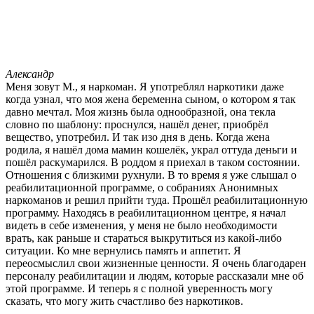
Александр
Меня зовут М., я наркоман. Я употреблял наркотики даже
когда узнал, что моя жена беременна сыном, о котором я так
давно мечтал. Моя жизнь была однообразной, она текла
словно по шаблону: проснулся, нашёл денег, приобрёл
вещество, употребил. И так изо дня в день. Когда жена
родила, я нашёл дома мамин кошелёк, украл оттуда деньги и
пошёл раскумарился. В роддом я приехал в таком состоянии.
Отношения с близкими рухнули. В то время я уже слышал о
реабилитационной программе, о собраниях Анонимных
наркоманов и решил прийти туда. Прошёл реабилитационную
программу. Находясь в реабилитационном центре, я начал
видеть в себе изменения, у меня не было необходимости
врать, как раньше и стараться выкрутиться из какой-либо
ситуации. Ко мне вернулись память и аппетит. Я
переосмыслил свои жизненные ценности. Я очень благодарен
персоналу реабилитации и людям, которые рассказали мне об
этой программе. И теперь я с полной уверенность могу
сказать, что могу жить счастливо без наркотиков.