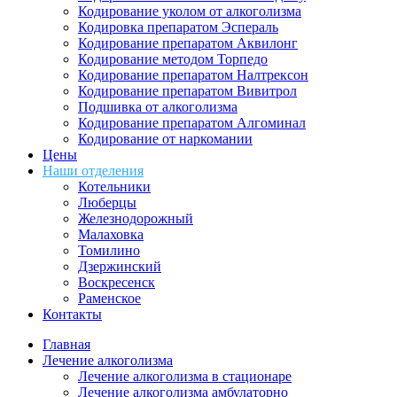
Кодирование уколом от алкоголизма
Кодировка препаратом Эспераль
Кодирование препаратом Аквилонг
Кодирование методом Торпедо
Кодирование препаратом Налтрексон
Кодирование препаратом Вивитрол
Подшивка от алкоголизма
Кодирование препаратом Алгоминал
Кодирование от наркомании
Цены
Наши отделения
Котельники
Люберцы
Железнодорожный
Малаховка
Томилино
Дзержинский
Воскресенск
Раменское
Контакты
Главная
Лечение алкоголизма
Лечение алкоголизма в стационаре
Лечение алкоголизма амбулаторно